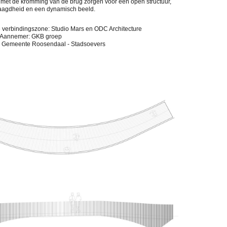
e met de kromming van de brug zorgen voor een open structuur,
laagdheid en een dynamisch beeld.
 verbindingszone: Studio Mars en ODC Architecture
Aannemer: GKB groep
 Gemeente Roosendaal - Stadsoevers