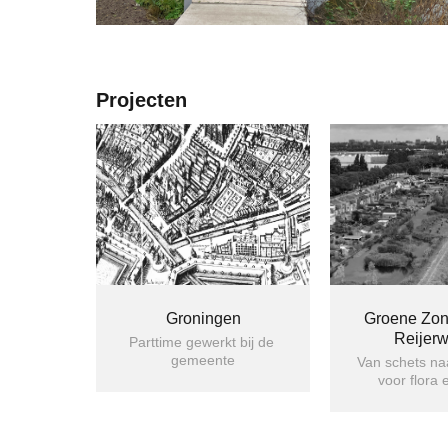
Projecten
Groningen
Groene Zon
Reijer
Parttime gewerkt bij de 
gemeente
Van schets naa
voor flora 