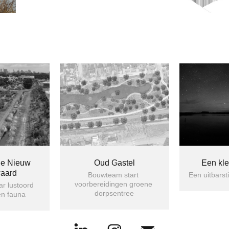
e Nieuw 
Oud Gastel
Een kle
waard
Bouwteam start 
Een uitbars
voorbereidingen groene 
r lustoord 
dorpsentree
en fauna