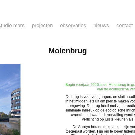
studio mars
projecten
observaties
nieuws
contact
Molenbrug
Begin voorjaar 2026 is de Molenbrug in g
van de ecologische ve
De brug is voor voetgangers en sluit naa
in het midden iets uit om plek te maken v
omgeving. De brug heeft met zijn breedt
minimale inbreuk op de ecologische inrich
avondbeeld waar lichtvervuiling wordt 
verlichting op juiste kleur en al
De Accoya houten dekplanken zijn voo
toegepast worden. Fijn om te lopen tijden