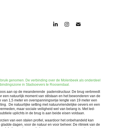
ebruik genomen. De verbinding over de Molenbeek als onderdeel
rbindingszone in Stadsoevers te Roosendaal.
dloos aan op de meanderende padenstructuur. De brug verbreedt
oor een natuurlijk moment van stilstaan en het bewonderen van de
e van 1,5 meter en overspanningsvrije lengte van 19 meter een
ting. De natuurlijke setting met natuurvriendelijke oevers en een
vermeden, maar sociale veiligheid wel van belang is. Met led-
s subtiele uplichts in de brug is aan beide eisen voldaan.
rzien van een stalen profiel, waardoor het onbehandeld kan
s gladde dagen, voor de natuur en voor beheer. De ritmiek van de