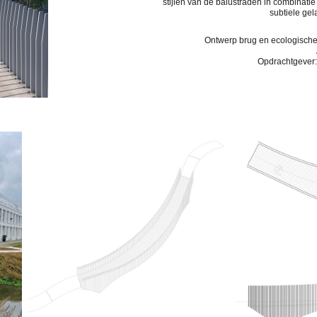
stijlen van de balustraden in combinati
subtiele ge
Ontwerp brug en ecologische
Opdrachtgever: