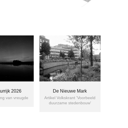
urrijk 2026
De Nieuwe Mark
ting van vreugde
Artikel Volkskrant 'Voorbeeld 
duurzame stedenbouw'