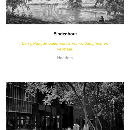
Eindenhout
Een gelaagde buitenplaats vol weldadigheid en
vermaak
Haarlem