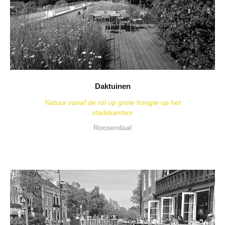
Daktuinen
Natuur vanaf de rol op grote hoogte op het
stadskantoor
Roosendaal