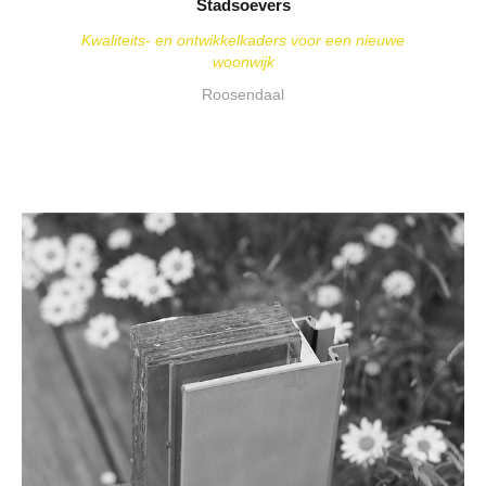
Stadsoevers
Kwaliteits- en ontwikkelkaders voor een nieuwe
woonwijk
Roosendaal