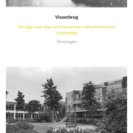
Visserbrug
Van pijp naar klap tot bascule een cultuurhistorische
verkenning
Groningen