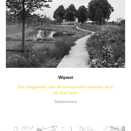
Wipwei
Een langgerekt park als ecologische verbinder door
de stad heen
Stadsoevers