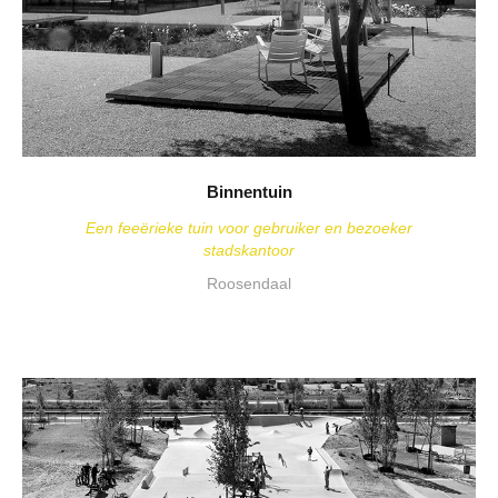
Binnentuin
Een feeërieke tuin voor gebruiker en bezoeker
stadskantoor
Roosendaal