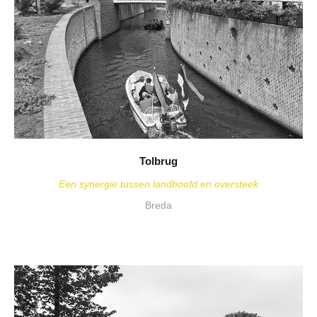
Tolbrug
Een synergie tussen landhoofd en oversteek
Breda