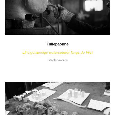
Tullepaonne
Elf eigenzinnige waterspuwer langs de Vliet
Stadsoevers