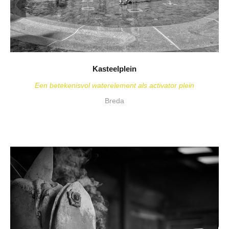
Kasteelplein
Een betekenisvol waterelement als activator plein
Breda