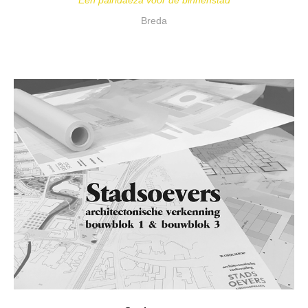
Een pairidaeza voor de binnenstad
Breda