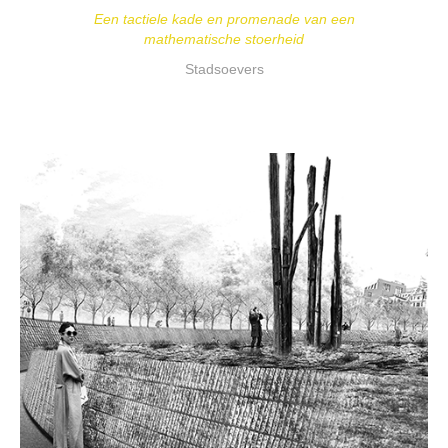
Een tactiele kade en promenade van een
mathematische stoerheid
Stadsoevers