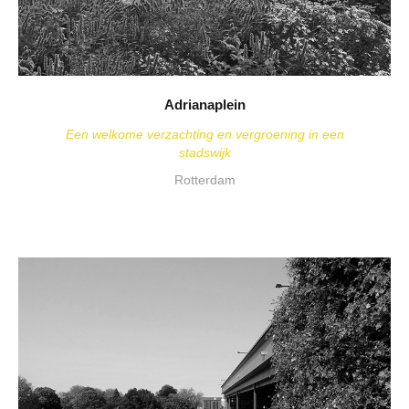
Adrianaplein
Een welkome verzachting en vergroening in een
stadswijk
Rotterdam