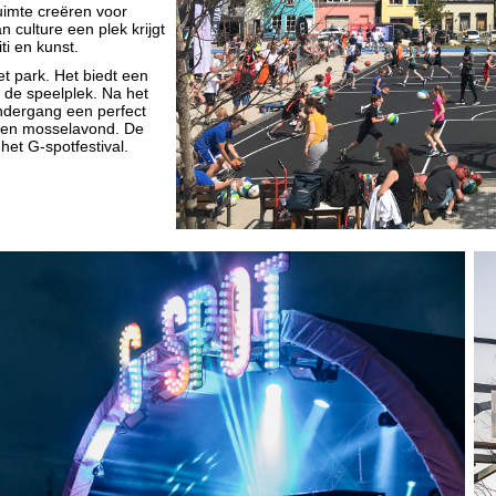
uimte creëren voor
culture een plek krijgt
​​​​​​​​​​​​​​
iti en kunst.
et park. Het biedt een
j de speelplek. Na het
ndergang een perfect
 een mosselavond. De
et G-spotfestival.