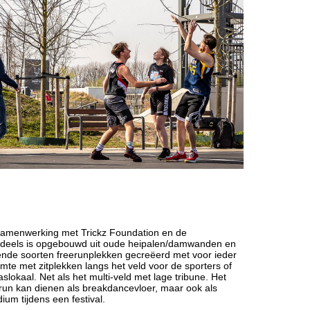
n samenwerking met Trickz Foundation en de
n deels is opgebouwd uit oude heipalen/damwanden en
llende soorten freerunplekken gecreëerd met voor ieder
uimte met zitplekken langs het veld voor de sporters of
laslokaal. Net als het multi-veld met lage tribune. Het
erun kan dienen als breakdancevloer, maar ook als
ium tijdens een festival.