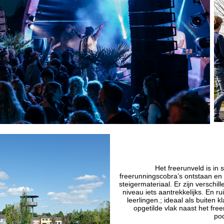
Het freerunveld is i
freerunningscobra’s ontstaan e
steigermateriaal. Er zijn verschi
niveau iets aantrekkelijks. En r
leerlingen.; ideaal als buiten k
opgetilde vlak naast het fre
pod