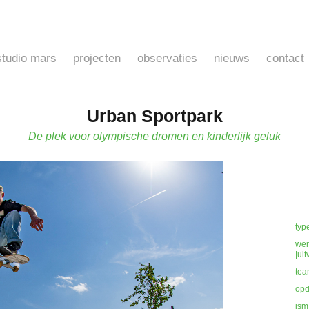
studio mars
projecten
observaties
nieuws
contact
Urban Sportpark
De plek voor olympische dromen en kinderlijk geluk
typ
wer
|ui
tea
opd
ism