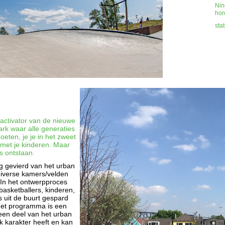
Nin
hor
sta
 activator van de nieuwe
ark waar alle generaties
ten, je je in het zweet
met je kinderen. Maar
s ontstaan.
ng gevierd van het urban
diverse kamers/velden
 In het ontwerpproces
asketballers, kinderen,
uit de buurt gespard
 met programma is een
 een deel van het urban
jk karakter heeft en kan