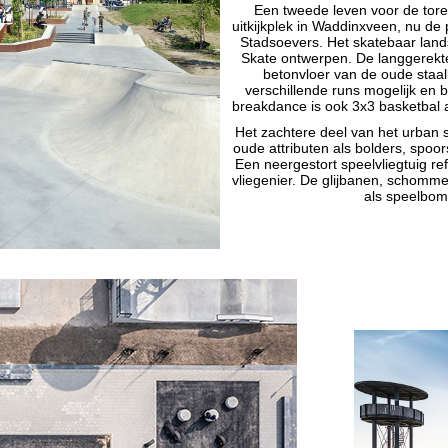
Een tweede leven voor de tore
uitkijkplek in Waddinxveen, nu de
Stadsoevers. Het skatebaar lan
Skate ontwerpen. De langgerekte
betonvloer van de oude staa
verschillende runs mogelijk en b
breakdance is ook 3x3 basketbal 
Het zachtere deel van het urban 
oude attributen als bolders, spoo
Een neergestort speelvliegtuig r
vliegenier.
De glijbanen, schomme
als speelbom