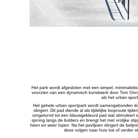
Het park wordt afgesloten met een simpel, minimalistis
voorzien van een dynamisch kunstwerk door Tom Onrus
als het urban spor
Het gehele urban sportpark wordt samengebonden doo
slingert. Dit pad diende al als tijdelijke looproute ti
omgeturnd tot een blauwgekleurd pad wat stimuleert e
sprong langs de bolders en brengt het met vrolijke stip
heen en weer lopen. Na het paviljoen slingert de belij
deze volgen naar huis toe of verder s