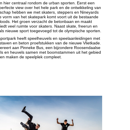
n hier centraal rondom de urban sporten. Eerst een
 perfecte view over het hele park en de ontwikkeling
van
dschap hebben we met skaters, steppers en Nineyards
 vorm van het skatepark komt voort uit de bestaande
lloods. Het groen verzacht de betonbaan en maakt
iedt veel ruimte voor skaters. Naast skate, freerun en
als nieuwe sport toegevoegd tot de olympische sporten.
sportpark heeft speelheuvels en speelaanleidingen met
rstaven en beton proefstukken van de nieuwe Vlietkade.
efereert aan Pinneke Bus, een bijzondere Roosendaalse
ls en heuvels samen met boomstammen uit het gebied
en maken de speelplek compleet.