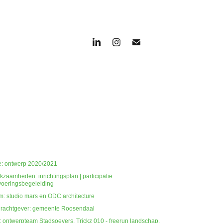
e: ontwerp 2020/2021
kzaamheden: inrichtingsplan | participatie
tvoeringsbegeleiding
m: studio mars en ODC architecture
rachtgever: gemeente Roosendaal
: ontwerpteam Stadsoevers, Trickz 010 - freerun landschap,