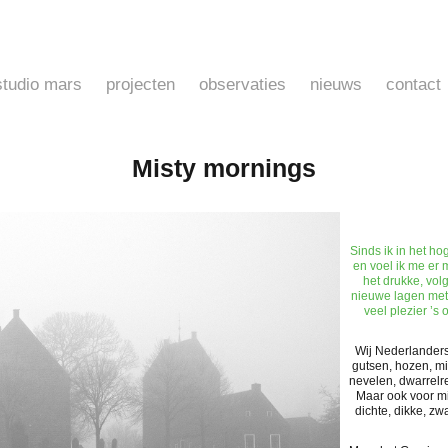
studio mars
projecten
observaties
nieuws
contact
Misty mornings
Sinds ik in het h
en voel ik me er 
het drukke, vol
nieuwe lagen met 
veel plezier ’s
Wij Nederlanders
gutsen, hozen, mi
nevelen, dwarrelre
Maar ook voor mi
dichte, dikke, zwar