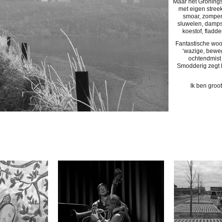
Maar het Gronings
met eigen stree
smoar, zompenl
sluwelen, dampsl
koestof, fladd
Fantastische woo
‘wazige, beweg
ochtendmist
Smodderig zegt he
Ik ben groo