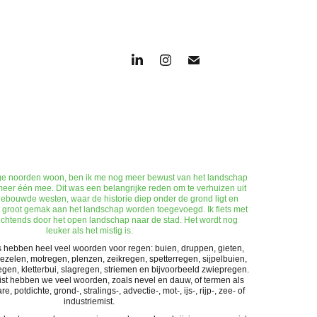
oge noorden woon, ben ik me nog meer bewust van het landschap
meer één mee. Dit was een belangrijke reden om te verhuizen uit
gebouwde westen, waar de historie diep onder de grond ligt en
groot gemak aan het landschap worden toegevoegd. Ik fiets met
 ochtends door het open landschap naar de stad. Het wordt nog
leuker als het mistig is.
 hebben heel veel woorden voor regen: buien, druppen, gieten,
ezelen, motregen, plenzen, zeikregen, spetterregen, sijpelbuien,
gen, kletterbui, slagregen, striemen en bijvoorbeeld zwiepregen.
st hebben we veel woorden, zoals nevel en dauw, of termen als
e, potdichte, grond-, stralings-, advectie-, mot-, ijs-, rijp-, zee- of
industriemist.