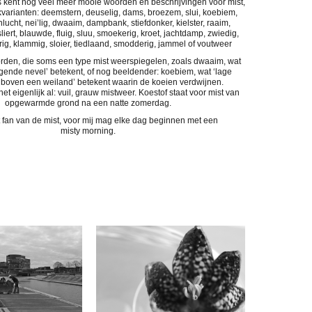
 kent nog veel meer mooie woorden en beschrijvingen voor mist,
kvarianten: deemstern, deuselig, dams, broezem, slui, koebiem,
ucht, nei’lig, dwaaim, dampbank, stiefdonker, kielster, raaim,
iert, blauwde, fluig, sluu, smoekerig, kroet, jachtdamp, zwiedig,
erig, klammig, sloier, tiedlaand, smodderig, jammel of voutweer
rden, die soms een type mist weerspiegelen, zoals dwaaim, wat
ende nevel’ betekent, of nog beeldender: koebiem, wat ‘lage
 boven een weiland’ betekent waarin de koeien verdwijnen.
t eigenlijk al: vuil, grauw mistweer. Koestof staat voor mist van
opgewarmde grond na een natte zomerdag.
t fan van de mist,
voor mij mag elke dag beginnen met een
misty morning.